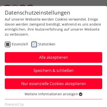
Zurück zur Newsübersicht
Datenschutzeinstellungen
Niederösterreichischer Tennisverband
Auf unserer Webseite werden Cookies verwendet. Einige
davon werden zwingend benötigt, während es uns andere
ermöglichen, Ihre Nutzererfahrung auf unserer Webseite
zu verbessern.
Verbands-Info
Essenziell
Statistiken
Update zum Relaunch der
ÖTV-Website
Alle akzeptieren
Die meisten der dringenden
Speichern & schließen
Verbesserungen wurden bereits
vorgenommen, weitere folgen aber noch.
Nur essenzielle Cookies akzeptieren
Verfasst von: Gerald Groicher, 27.05.2023
Weitere Informationen anzeigen
Essenziell
Essenzielle Cookies werden für grundlegende
Powered by