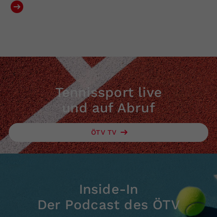
Tennissport live
und auf Abruf
ÖTV TV
Inside-In
Der Podcast des ÖTV