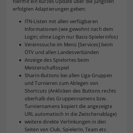
hiermit ein kurzes Update über die jüngsten
Dieser Wert speichert Ihre Consent-
erfolgten Adaptierungen geben:
Einstellungen. Unter anderem eine
zufällig generierte ID, für die
ITN-Listen mit allen verfügbaren
Zweck
historische Speicherung Ihrer
Informationen (wie gewohnt nach dem
vorgenommen Einstellungen, falls der
Login; ohne Login nur Basis-Spielerinfos)
Webseiten-Betreiber dies eingestellt
Vereinssuche im Menü [Services] beim
hat.
ÖTV und allen Landesverbänden
Anzeige des Spielortes beim
Meisterschaftsspiel
Sharin-Buttons bei allen Liga-Gruppen
und Turnieren zum Ablegen von
Shortcuts (Anklicken des Buttons rechts
oberhalb des Gruppennamens bzw.
Turniernamens kopiert die angezeigte
URL automatisch in die Zwischenablage)
weitere direkte Verlinkungen in den
Seiten von Club, SpielerIn, Team etc.