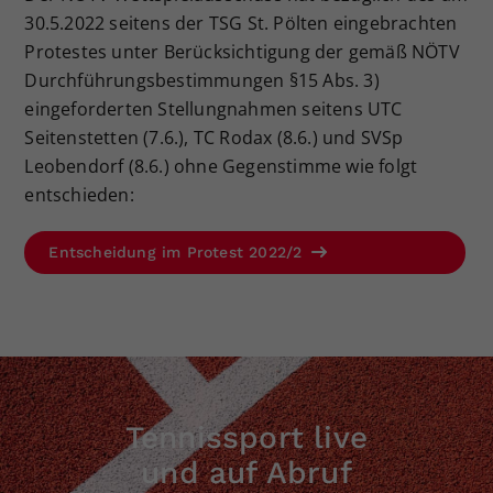
30.5.2022 seitens der TSG St. Pölten eingebrachten
Dieser Wert speichert Ihre Consent-
Einstellungen. Unter anderem eine
Protestes unter Berücksichtigung der gemäß NÖTV
zufällig generierte ID, für die
Durchführungsbestimmungen §15 Abs. 3)
Zweck
historische Speicherung Ihrer
eingeforderten Stellungnahmen seitens UTC
vorgenommen Einstellungen, falls der
Seitenstetten (7.6.), TC Rodax (8.6.) und SVSp
Webseiten-Betreiber dies eingestellt
Leobendorf (8.6.) ohne Gegenstimme wie folgt
hat.
entschieden:
Entscheidung im Protest 2022/2
Tennissport live
und auf Abruf