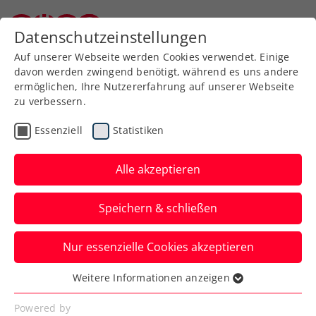
Datenschutzeinstellungen
Niederösterreichischer Tennisverband
Auf unserer Webseite werden Cookies verwendet. Einige
davon werden zwingend benötigt, während es uns andere
ermöglichen, Ihre Nutzererfahrung auf unserer Webseite
zu verbessern.
Informationen des
Essenziell
Statistiken
Wettspielausschusses
Alle akzeptieren
Speichern & schließen
2025
Nur essenzielle Cookies akzeptieren
Weitere Informationen anzeigen
Proteste und Entscheidungen
Essenziell
des Jahres 2022
Essenzielle Cookies werden für grundlegende
Powered by