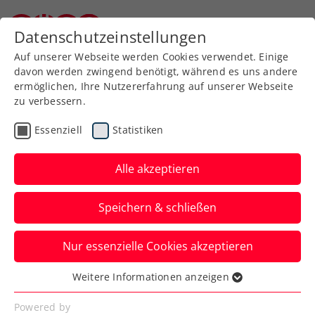
Zurück zur Newsübersicht
Datenschutzeinstellungen
Niederösterreichischer Tennisverband
Auf unserer Webseite werden Cookies verwendet. Einige
davon werden zwingend benötigt, während es uns andere
ermöglichen, Ihre Nutzererfahrung auf unserer Webseite
zu verbessern.
Turniere
ATP
Essenziell
Statistiken
Zverev sagt seinen Start
bei den Erste Bank Open
Alle akzeptieren
2025 zu
Speichern & schließen
Ein Weihnachtsgeschenk für die
Nur essenzielle Cookies akzeptieren
Tennisfans zu Beginn des Ticketverkaufs
des ATP-500-Turniers in Wien.
Weitere Informationen anzeigen
Essenziell
Verfasst von: Presseaussendung / Redaktion, 19.12.2024
Essenzielle Cookies werden für grundlegende
Powered by