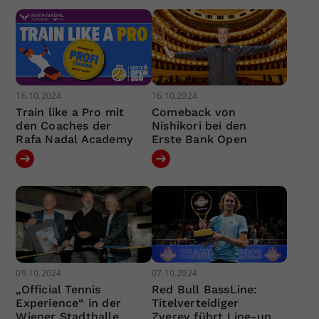
16.10.2024
16.10.2024
Train like a Pro mit
Comeback von
den Coaches der
Nishikori bei den
Rafa Nadal Academy
Erste Bank Open
09.10.2024
07.10.2024
„Official Tennis
Red Bull BassLine:
Experience“ in der
Titelverteidiger
Wiener Stadthalle
Zverev führt Line-up