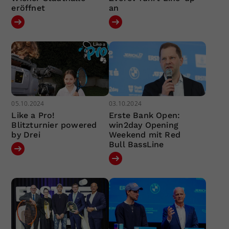
eröffnet
an
05.10.2024
03.10.2024
Like a Pro!
Erste Bank Open:
Blitzturnier powered
win2day Opening
by Drei
Weekend mit Red
Bull BassLine