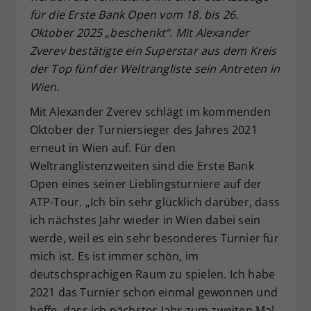
für die Erste Bank Open vom 18. bis 26.
Dieser Wert speichert Ihre Consent-
Oktober 2025 „beschenkt“. Mit Alexander
Einstellungen. Unter anderem eine
zufällig generierte ID, für die
Zverev bestätigte ein Superstar aus dem Kreis
Zweck
historische Speicherung Ihrer
der Top fünf der Weltrangliste sein Antreten in
vorgenommen Einstellungen, falls der
Wien.
Webseiten-Betreiber dies eingestellt
hat.
Mit Alexander Zverev schlägt im kommenden
Oktober der Turniersieger des Jahres 2021
erneut in Wien auf. Für den
Weltranglistenzweiten sind die Erste Bank
Open eines seiner Lieblingsturniere auf der
ATP-Tour. „Ich bin sehr glücklich darüber, dass
ich nächstes Jahr wieder in Wien dabei sein
werde, weil es ein sehr besonderes Turnier für
mich ist. Es ist immer schön, im
deutschsprachigen Raum zu spielen. Ich habe
2021 das Turnier schon einmal gewonnen und
hoffe, dass ich nächstes Jahr zum zweiten Mal