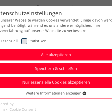
ÖTV
Landesverbände
News
tenschutzeinstellungen
 unserer Webseite werden Cookies verwendet. Einige davon wer
Ausbildung
Services
Über uns
Kreise
ngend benötigt, während es uns andere ermöglichen, Ihre
zererfahrung auf unserer Webseite zu verbessern.
Essenziell
Statistiken
Alle akzeptieren
Speichern & schließen
Nur essenzielle Cookies akzeptieren
 in Paris durch
Weitere Informationen anzeigen
ssenziell
oppt
senzielle Cookies werden für grundlegende Funktionen der
ered by
bseite benötigt. Dadurch ist gewährleistet, dass die Webseite
linski Cookie Consent