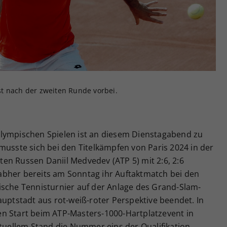
Zweck
generierte ID, für die historische Speicherung
Ihrer vorgenommen Einstellungen, falls der
Webseiten-Betreiber dies eingestellt hat.
t nach der zweiten Runde vorbei.
lympischen Spielen ist an diesem Dienstagabend zu
musste sich bei den Titelkämpfen von Paris 2024 in der
en Russen Daniil Medvedev (ATP 5) mit 2:6, 2:6
abher bereits am Sonntag ihr Auftaktmatch bei den
ische Tennisturnier auf der Anlage des Grand-Slam-
auptstadt aus rot-weiß-roter Perspektive beendet. In
n Start beim ATP-Masters-1000-Hartplatzevent in
ktuellem Stand die Nummer eins der Qualifikation,