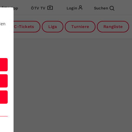
ÖTV App
ÖTV TV
Login
Suchen
den
DC-Tickets
Liga
Turniere
Rangliste