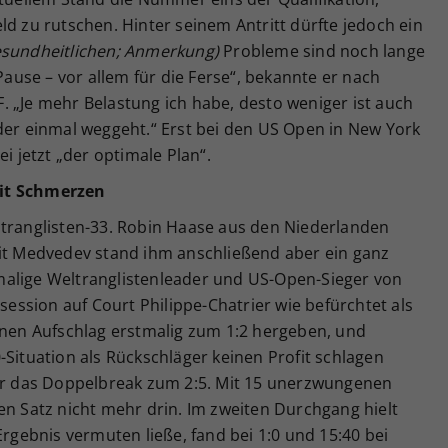
ld zu rutschen. Hinter seinem Antritt dürfte jedoch ein
esundheitlichen; Anmerkung)
Probleme sind noch lange
 Pause – vor allem für die Ferse“, bekannte er nach
 „Je mehr Belastung ich habe, desto weniger ist auch
der einmal weggeht.“ Erst bei den US Open in New York
i jetzt „der optimale Plan“.
mit Schmerzen
ltranglisten-33. Robin Haase aus den Niederlanden
Mit Medvedev stand ihm anschließend aber ein ganz
malige Weltranglistenleader und US-Open-Sieger von
tsession auf Court Philippe-Chatrier wie befürchtet als
einen Aufschlag erstmalig zum 1:2 hergeben, und
-Situation als Rückschläger keinen Profit schlagen
gar das Doppelbreak zum 2:5. Mit 15 unerzwungenen
en Satz nicht mehr drin. Im zweiten Durchgang hielt
Ergebnis vermuten ließe, fand bei 1:0 und 15:40 bei