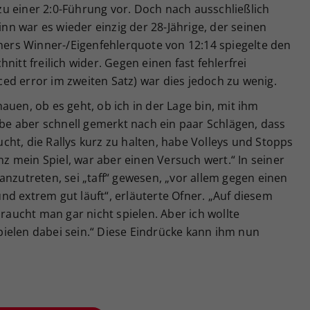
u einer 2:0-Führung vor. Doch nach ausschließlich
n war es wieder einzig der 28-Jährige, der seinen
fners Winner-/Eigenfehlerquote von 12:14 spiegelte den
nitt freilich wider. Gegen einen fast fehlerfrei
ed error im zweiten Satz) war dies jedoch zu wenig.
auen, ob es geht, ob ich in der Lage bin, mit ihm
habe aber schnell gemerkt nach ein paar Schlägen, dass
ht, die Rallys kurz zu halten, habe Volleys und Stopps
anz mein Spiel, war aber einen Versuch wert.“ In seiner
anzutreten, sei „taff“ gewesen, „vor allem gegen einen
d extrem gut läuft“, erläuterte Ofner. „Auf diesem
braucht man gar nicht spielen. Aber ich wollte
ielen dabei sein.“ Diese Eindrücke kann ihm nun