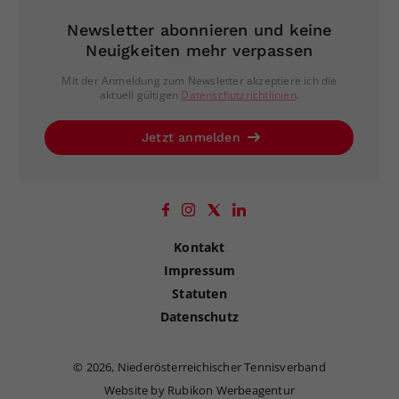
Dieser Wert speichert Ihre Consent-
Newsletter abonnieren und keine
Einstellungen. Unter anderem eine
Neuigkeiten mehr verpassen
zufällig generierte ID, für die
Zweck
historische Speicherung Ihrer
Mit der Anmeldung zum Newsletter akzeptiere ich die
aktuell gültigen
Datenschutzrichtlinien
.
vorgenommen Einstellungen, falls der
Webseiten-Betreiber dies eingestellt
Jetzt anmelden
hat.
Kontakt
Impressum
Statuten
Datenschutz
©
2026, Niederösterreichischer Tennisverband
Website by Rubikon Werbeagentur