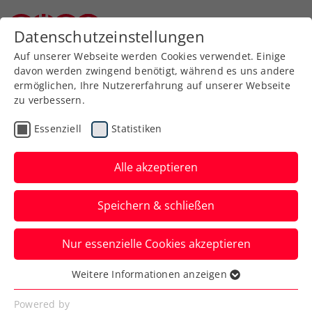
Rollstuhltennis
Datenschutzeinstellungen
Niederösterreichischer Tennisverband
Auf unserer Webseite werden Cookies verwendet. Einige
davon werden zwingend benötigt, während es uns andere
ermöglichen, Ihre Nutzererfahrung auf unserer Webseite
zu verbessern.
Essenziell
Statistiken
Tennissport live
Alle akzeptieren
und auf Abruf
Speichern & schließen
ÖTV TV
Nur essenzielle Cookies akzeptieren
Weitere Informationen anzeigen
Essenziell
Inside-In
Essenzielle Cookies werden für grundlegende
Powered by