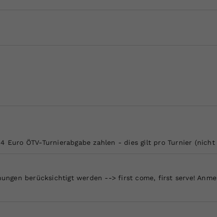
Zweck
generierte ID, für die historische Speicherung
Ihrer vorgenommen Einstellungen, falls der
Webseiten-Betreiber dies eingestellt hat.
4 Euro ÖTV-Turnierabgabe zahlen - dies gilt pro Turnier (nich
ngen berücksichtigt werden --> first come, first serve! Anme