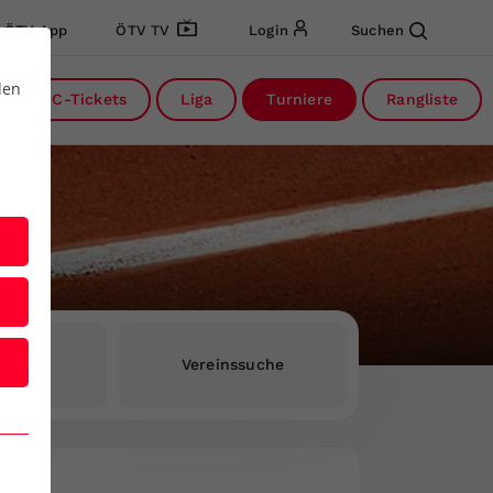
ÖTV App
ÖTV TV
Login
Suchen
den
DC-Tickets
Liga
Turniere
Rangliste
rInnen
Vereinssuche