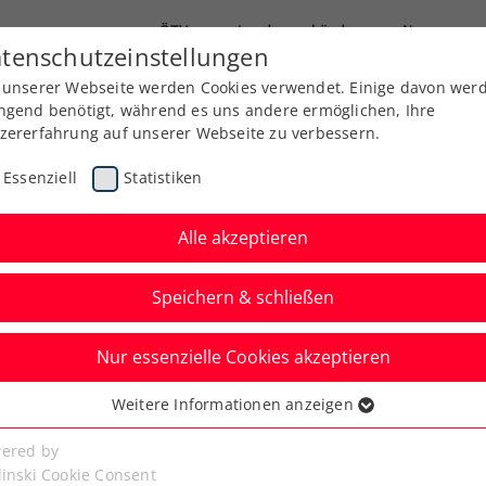
ÖTV
Landesverbände
News
tenschutzeinstellungen
 unserer Webseite werden Cookies verwendet. Einige davon wer
Ausbildung
Services
Über uns
Kreise
ngend benötigt, während es uns andere ermöglichen, Ihre
zererfahrung auf unserer Webseite zu verbessern.
Essenziell
Statistiken
Alle akzeptieren
Speichern & schließen
Nur essenzielle Cookies akzeptieren
niere
Rangliste
Spiele
Weitere Informationen anzeigen
ssenziell
senzielle Cookies werden für grundlegende Funktionen der
ered by
bseite benötigt. Dadurch ist gewährleistet, dass die Webseite
linski Cookie Consent