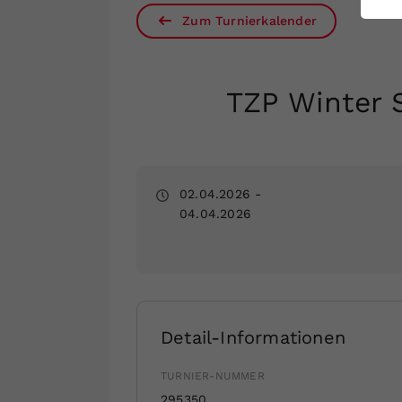
ei
Zum Turnierkalender
S
TZP Winter 
02.04.2026
-
04.04.2026
Detail-Informationen
TURNIER-NUMMER
295350