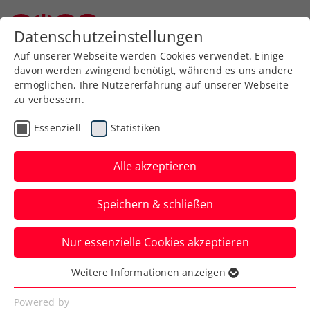
Zurück zur Newsübersicht
Datenschutzeinstellungen
Niederösterreichischer Tennisverband
Auf unserer Webseite werden Cookies verwendet. Einige
davon werden zwingend benötigt, während es uns andere
ermöglichen, Ihre Nutzererfahrung auf unserer Webseite
zu verbessern.
Verbands-Info
Essenziell
Statistiken
NÖTV
Mitgliederversammlung
Alle akzeptieren
2025
Speichern & schließen
Ein neues Format soll 2025 mehr
Nur essenzielle Cookies akzeptieren
Vereinsvertreter zum Besuch der
Mitgliederversammlung motivieren. Ein
Weitere Informationen anzeigen
Essenziell
abwechslungsreiches Programm wurde
Essenzielle Cookies werden für grundlegende
Powered by
zusammengestellt - Details finden sie hier