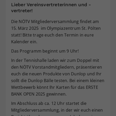
Lieber Vereinsvertreterinnen und -
Dieser Wert speichert Ihre Consent-
vertreter!
Einstellungen. Unter anderem eine
zufällig generierte ID, für die
Die NÖTV Mitgliederversammlung findet am
Zweck
historische Speicherung Ihrer
15. März 2025 im Olympiazentrum St. Pölten
vorgenommen Einstellungen, falls der
statt! Bitte trage euch den Termin in eure
Webseiten-Betreiber dies eingestellt
hat.
Kalender ein.
Das Programm beginnt um 9 Uhr!
In der Tennishalle laden wir zum Doppel mit
den NÖTV Vorstandmitgliedern, präsentieren
euch die neuen Produkte von Dunlop und Ihr
sollt die Dunlop Bälle testen. Bei einem kleinen
Wettbewerb könnt Ihr Karten für das ERSTE
BANK OPEN 2025 gewinnen.
Im Abschluss ab ca. 12 Uhr startet die
Mitgliederversammlung, in der wir euch einen