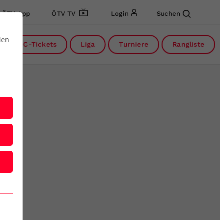
ÖTV App
ÖTV TV
Login
Suchen
den
DC-Tickets
Liga
Turniere
Rangliste