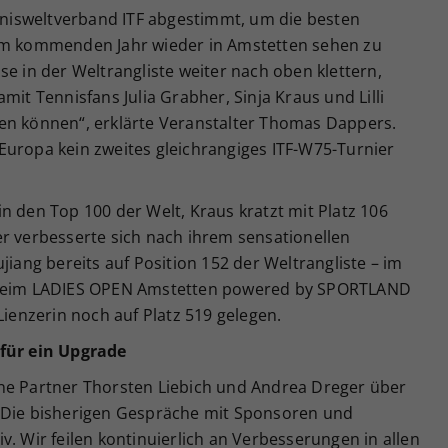
isweltverband ITF abgestimmt, um die besten
 im kommenden Jahr wieder in Amstetten sehen zu
se in der Weltrangliste weiter nach oben klettern,
mit Tennisfans Julia Grabher, Sinja Kraus und Lilli
en können“, erklärte Veranstalter Thomas Dappers.
in Europa kein zweites gleichrangiges ITF-W75-Turnier
n den Top 100 der Welt, Kraus kratzt mit Platz 106
er verbesserte sich nach ihrem sensationellen
jiang bereits auf Position 152 der Weltrangliste – im
g beim LADIES OPEN Amstetten powered by SPORTLAND
Lienzerin noch auf Platz 519 gelegen.
 für ein Upgrade
ne Partner Thorsten Liebich und Andrea Dreger über
 „Die bisherigen Gespräche mit Sponsoren und
v. Wir feilen kontinuierlich an Verbesserungen in allen