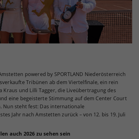
Zweck
generierte ID, für die historische Speicherung
Ihrer vorgenommen Einstellungen, falls der
Webseiten-Betreiber dies eingestellt hat.
N Amstetten powered by SPORTLAND Niederösterreich
sverkaufte Tribünen ab dem Viertelfinale, ein rein
a Kraus und Lilli Tagger, die Liveübertragung des
 und eine begeisterte Stimmung auf dem Center Court
. Nun steht fest: Das internationale
es Jahr nach Amstetten zurück – von 12. bis 19. Juli
llen auch 2026 zu sehen sein