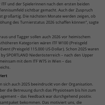
r ITF und der Spielerinnen nach den ersten beiden
 Tennisumfeld sichtbar gemacht. Auch der Zuspruch
st großartig. Die nächsten Monate werden zeigen, ob
höhung des Turnierstatus 2026 schaffen können“, sagte
 Kraus und Tagger sollen auch 2026 vor heimischem
sthöheren Kategorien wären ITF W100 (Preisgeld
-Event (Preisgeld 115.000 US-Dollar). Schon 2025 waren
 by SPORTLAND Niederösterreich – nach den Upper
emeinsam mit dem ITF W75 in Wien – das
eichs.
iert
n sich auch 2025 beeindruckt von der Organisation.
über die Betreuung durch das Physioteam bis hin zum
nagement – das Feedback war durchgehend positiv.
esamtpaket bekommen. Das motiviert uns, die