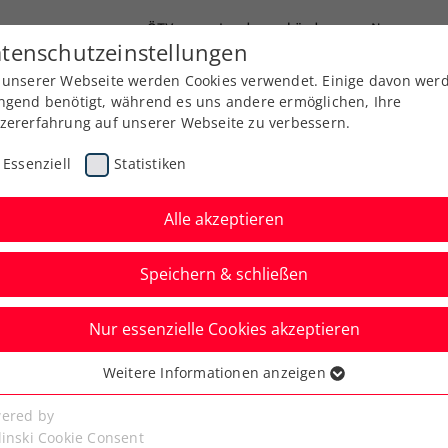
ÖTV
Landesverbände
News
tenschutzeinstellungen
 unserer Webseite werden Cookies verwendet. Einige davon wer
Ausbildung
Services
Über uns
Kreise
ngend benötigt, während es uns andere ermöglichen, Ihre
zererfahrung auf unserer Webseite zu verbessern.
Essenziell
Statistiken
Alle akzeptieren
Speichern & schließen
Nur essenzielle Cookies akzeptieren
mstetten 2026
Weitere Informationen anzeigen
ssenziell
m Juli
senzielle Cookies werden für grundlegende Funktionen der
ered by
bseite benötigt. Dadurch ist gewährleistet, dass die Webseite
linski Cookie Consent