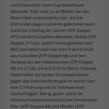
und Österreichs Davis-Cup-Dreamteam
Dieser Wert speichert Ihre Consent-
Alexander Erler und Lucas Miedler bei den
Einstellungen. Unter anderem eine
zufällig generierte ID, für die
Miami Open presented by Itaú, das bei
Zweck
historische Speicherung Ihrer
Erstrundensiegen zustande gekommen wäre.
vorgenommen Einstellungen, falls der
Zunächst unterlag der Steirer (ATP-Doppel
Webseiten-Betreiber dies eingestellt
297) mit dem Kasachen Alexander Bublik (ATP-
hat.
Doppel 217) am späten Sonntagabend nach
MEZ dem Alternates-Paar John-Patrick Smith
aus Australien (ATP-Doppel 68) und Sem
Verbeek aus den Niederlanden (ATP-Doppel
89) mit 6:7 (8), 6:4 und 5:10 im Match Tiebreak.
Dabei ließen die beiden Einzelspezialisten
gegen das Linkshänderdoppel im ersten Satz
eine 5:3-Führung und im Tiebreak einen
Satzball liegen. Wenig später stand die
tirolerisch-niederösterreichische Kombination
Erler (ATP-Doppel 44) und Miedler (ATP-