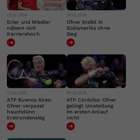
25.02.2024
20.02.2024
Erler und Miedler
Ofner bleibt in
nähern sich
Südamerika ohne
Karrierehoch
Sieg
13.02.2024
09.02.2024
ATP Buenos Aires:
ATP Córdoba: Ofner
Ofner verpasst
gelingt Umstellung
hauchdünn
im ersten Anlauf
Erstrundensieg
nicht