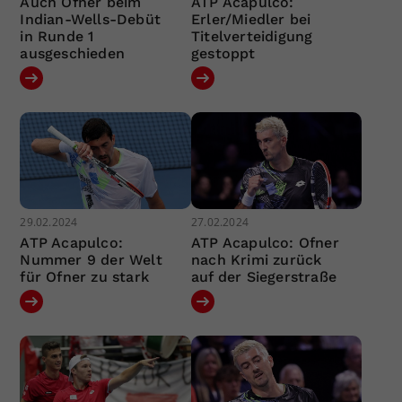
Auch Ofner beim
ATP Acapulco:
Indian-Wells-Debüt
Erler/Miedler bei
in Runde 1
Titelverteidigung
ausgeschieden
gestoppt
29.02.2024
27.02.2024
ATP Acapulco:
ATP Acapulco: Ofner
Nummer 9 der Welt
nach Krimi zurück
für Ofner zu stark
auf der Siegerstraße