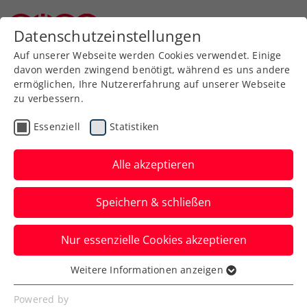
Zurück zur Newsübersicht
Datenschutzeinstellungen
Niederösterreichischer Tennisverband
Auf unserer Webseite werden Cookies verwendet. Einige
davon werden zwingend benötigt, während es uns andere
ermöglichen, Ihre Nutzererfahrung auf unserer Webseite
zu verbessern.
Turniere
ATP
Essenziell
Statistiken
Kein ÖTV-Doppelduell bei
ATP-Masters-1000-
Alle akzeptieren
Turnier in Miami
Speichern & schließen
Sebastian Ofner und das Duo Alexander
Nur essenzielle Cookies akzeptieren
Erler und Lucas Miedler sind im US-
Bundesstaat Florida draußen.
Weitere Informationen anzeigen
Essenziell
Verfasst von: Manuel Wachta, 25.03.2024
Essenzielle Cookies werden für grundlegende
Powered by