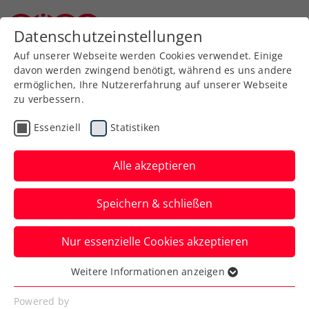
Zurück zur Newsübersicht
Datenschutzeinstellungen
Niederösterreichischer Tennisverband
Auf unserer Webseite werden Cookies verwendet. Einige
davon werden zwingend benötigt, während es uns andere
ermöglichen, Ihre Nutzererfahrung auf unserer Webseite
zu verbessern.
ITF
Essenziell
Statistiken
Bastian Berenz holt sich
den Turniersieg
Alle akzeptieren
... beim ITFu18 in Bosnien
Speichern & schließen
Verfasst von: , 08.02.2025
Nur essenzielle Cookies akzeptieren
Weitere Informationen anzeigen
Essenziell
Essenzielle Cookies werden für grundlegende
Powered by