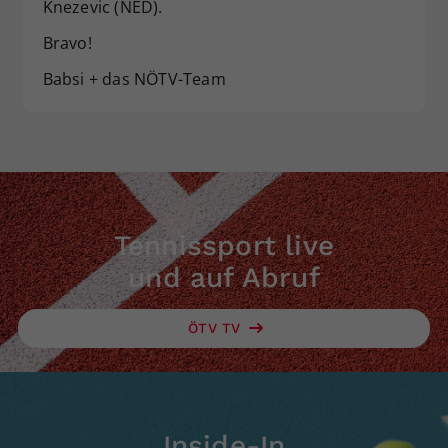
Knezevic (NED).
Dieser Wert speichert Ihre Consent-
Bravo!
Einstellungen. Unter anderem eine
zufällig generierte ID, für die
Babsi + das NÖTV-Team
Zweck
historische Speicherung Ihrer
vorgenommen Einstellungen, falls der
Webseiten-Betreiber dies eingestellt
hat.
Tennissport live
und auf Abruf
ÖTV TV
Inside-In