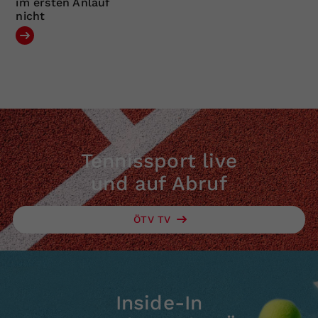
im ersten Anlauf
nicht
Tennissport live
und auf Abruf
ÖTV TV
Inside-In