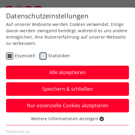
Zurück zur Newsübersicht
Datenschutzeinstellungen
Niederösterreichischer Tennisverband
Auf unserer Webseite werden Cookies verwendet. Einige
davon werden zwingend benötigt, während es uns andere
ermöglichen, Ihre Nutzererfahrung auf unserer Webseite
zu verbessern.
Turniere
ATP
Essenziell
Statistiken
ATP Monte-Carlo: Ofner
mit starkem Auftritt zum
Alle akzeptieren
ersten Sandplatz-
Speichern & schließen
Saisonsieg
Nur essenzielle Cookies akzeptieren
Österreichs Nummer eins feiert beim
Debüt im Fürstentum Monaco einen
Weitere Informationen anzeigen
Essenziell
klaren Auftakterfolg.
Essenzielle Cookies werden für grundlegende
Powered by