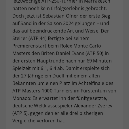
letztwöchige ATP-250-Turnier in Marrakesch
Dieser Wert speichert Ihre Consent-
hatten noch kein Erfolgserlebnis gebracht.
Einstellungen. Unter anderem eine
Doch jetzt ist Sebastian Ofner der erste Sieg
zufällig generierte ID, für die
auf Sand in der Saison 2024 gelungen – und
Zweck
historische Speicherung Ihrer
das auf beeindruckende Art und Weise. Der
vorgenommen Einstellungen, falls der
Steirer (ATP 44) fertigte bei seinem
Webseiten-Betreiber dies eingestellt
hat.
Premierenstart beim Rolex Monte-Carlo
Masters den Briten Daniel Evans (ATP 50) in
der ersten Hauptrunde nach nur 69 Minuten
Spielzeit mit 6:1, 6:4 ab. Damit erspielte sich
der 27-Jährige ein Duell mit einem alten
Bekannten um einen Platz im Achtelfinale des
ATP-Masters-1000-Turniers im Fürstentum von
Monaco: Es erwartet ihn der fünftgesetzte,
deutsche Weltklassespieler Alexander Zverev
(ATP 5), gegen den er alle drei bisherigen
Vergleiche verloren hat.