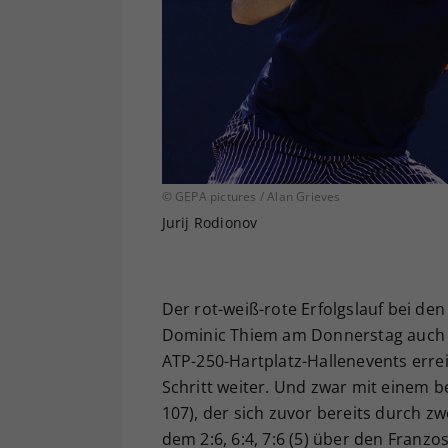
© GEPA pictures / Alan Grieves
Jurij Rodionov
Der rot-weiß-rote Erfolgslauf bei d
Dominic Thiem am Donnerstag auch Se
ATP-250-Hartplatz-Hallenevents erreic
Schritt weiter. Und zwar mit einem 
107), der sich zuvor bereits durch zw
dem 2:6, 6:4, 7:6 (5) über den Franzo