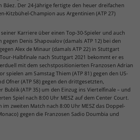
 Báez. Der 24-Jährige fertigte den heuer dreifachen
en-Kitzbühel-Champion aus Argentinien (ATP 27)
g seiner Karriere über einen Top-30-Spieler und auch
em gegen Denis Shapovalov (damals ATP 12) bei den
gegen Alex de Minaur (damals ATP 22) in Stuttgart
Tour-Halbfinale nach Stuttgart 2021 bekommt er es
erduell mit dem sechstpositionierten Franzosen Adrian
vor spielen am Samstag Thiem (ATP 81) gegen den US-
d Ofner (ATP 58) gegen den drittgesetzten,
Bublik (ATP 35) um den Einzug ins Viertelfinale – und
erten Spiel nach 8:00 Uhr MESZ auf dem Center Court.
n im zweiten Match nach 8:00 Uhr MESZ das Doppel-
Monaco) gegen die Franzosen Sadio Doumbia und