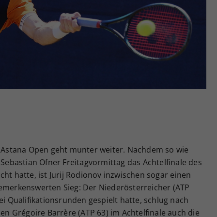
Zweck
generierte ID, für die historische Speicherung
Ihrer vorgenommen Einstellungen, falls der
Webseiten-Betreiber dies eingestellt hat.
en Astana Open geht munter weiter. Nachdem so wie
bastian Ofner Freitagvormittag das Achtelfinale des
ht hatte, ist Jurij Rodionov inzwischen sogar einen
bemerkenswerten Sieg: Der Niederösterreicher (ATP
ei Qualifikationsrunden gespielt hatte, schlug nach
sen Grégoire Barrère (ATP 63) im Achtelfinale auch die