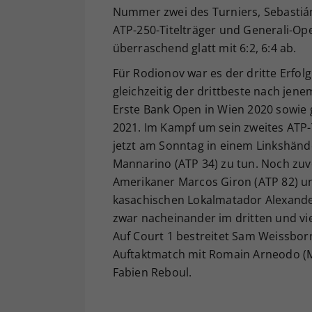
Nummer zwei des Turniers, Sebastián
ATP-250-Titelträger und Generali-Op
überraschend glatt mit 6:2, 6:4 ab.
Für Rodionov war es der dritte Erfol
gleichzeitig der drittbeste nach jen
Erste Bank Open in Wien 2020 sowie 
2021. Im Kampf um sein zweites ATP-
jetzt am Sonntag in einem Linkshänd
Mannarino (ATP 34) zu tun. Noch zu
Amerikaner Marcos Giron (ATP 82) un
kasachischen Lokalmatador Alexander 
zwar nacheinander im dritten und vi
Auf Court 1 bestreitet Sam Weissbor
Auftaktmatch mit Romain Arneodo (
Fabien Reboul.