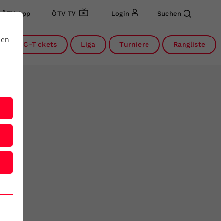
ÖTV App
ÖTV TV
Login
Suchen
den
DC-Tickets
Liga
Turniere
Rangliste