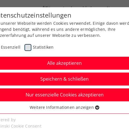
ÖTV
Landesverbände
News
tenschutzeinstellungen
 unserer Webseite werden Cookies verwendet. Einige davon wer
Ausbildung
Services
Über uns
Kreise
ngend benötigt, während es uns andere ermöglichen, Ihre
zererfahrung auf unserer Webseite zu verbessern.
Essenziell
Statistiken
Alle akzeptieren
Speichern & schließen
Nur essenzielle Cookies akzeptieren
p-30-Spieler besiegt –
Weitere Informationen anzeigen
ssenziell
 im Viertelfinale
senzielle Cookies werden für grundlegende Funktionen der
ered by
bseite benötigt. Dadurch ist gewährleistet, dass die Webseite
linski Cookie Consent